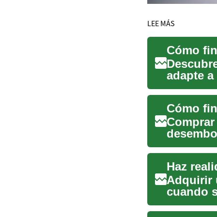
LEE MÁS
Cómo fin
Descubre
adapte a 
financiam
Cómo fin
Comprar 
desembol
alternati
Haz real
Adquirir
cuando s
adecuada