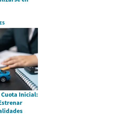
ES
Cuota Inicial:
Estrenar
alidades