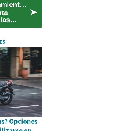
Préstamos Empresariales: Opciones de Financiamiento para Tu Negocio
nta
las
ES
as? Opciones
ilizarse en