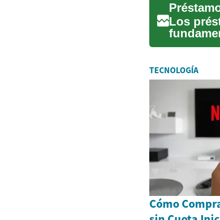
Los prés
fundament
empresas 
TECNOLOGÍA
Cómo Comprar
sin Cuota Inic