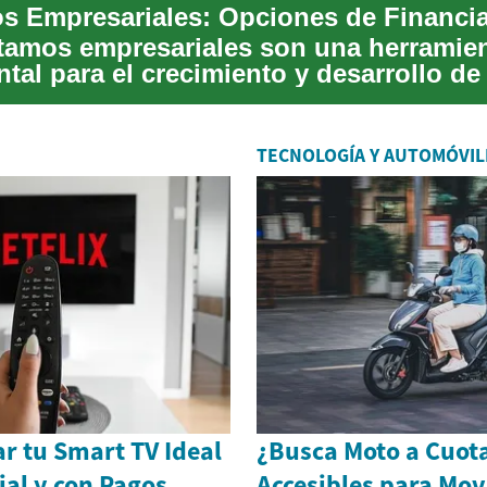
tamos empresariales son una herramie
al para el crecimiento y desarrollo de 
en el co...
TECNOLOGÍA Y AUTOMÓVIL
 tu Smart TV Ideal
¿Busca Moto a Cuot
ial y con Pagos
Accesibles para Mov