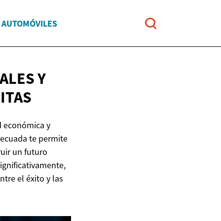
Y AUTOMÓVILES
ALES Y
ITAS
d económica y
decuada te permite
uir un futuro
ignificativamente,
re el éxito y las