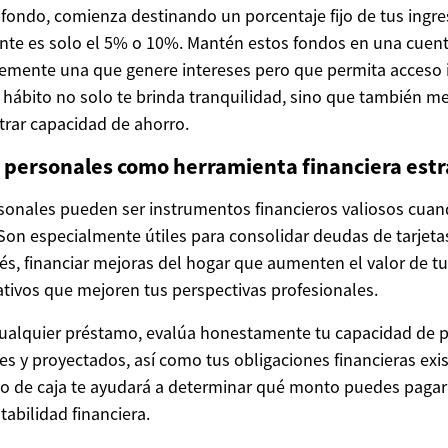
e fondo, comienza destinando un porcentaje fijo de tus ingr
mente es solo el 5% o 10%. Mantén estos fondos en una cuen
lemente una que genere intereses pero que permita acceso
 hábito no solo te brinda tranquilidad, sino que también mej
trar capacidad de ahorro.
 personales como herramienta financiera estr
onales pueden ser instrumentos financieros valiosos cuand
Son especialmente útiles para consolidar deudas de tarjeta
rés, financiar mejoras del hogar que aumenten el valor de t
ativos que mejoren tus perspectivas profesionales.
 cualquier préstamo, evalúa honestamente tu capacidad de
es y proyectados, así como tus obligaciones financieras exis
ujo de caja te ayudará a determinar qué monto puedes pag
abilidad financiera.