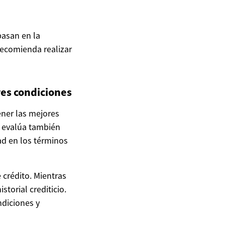
basan en la
recomienda realizar
es condiciones
ener las mejores
; evalúa también
ad en los términos
e crédito. Mientras
storial crediticio.
ndiciones y