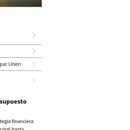
resupuesto
egia financiera
ncipal hasta