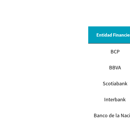
Entidad Financie
BCP
BBVA
Scotiabank
Interbank
Banco de la Nac