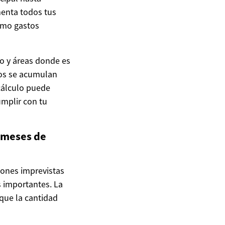
menta todos tus
como gastos
to y áreas donde es
nos se acumulan
 cálculo puede
umplir con tu
s meses de
iones imprevistas
 importantes. La
nque la cantidad