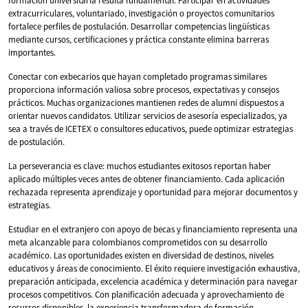
formación universitaria resulta fundamental. Participar en actividades
extracurriculares, voluntariado, investigación o proyectos comunitarios
fortalece perfiles de postulación. Desarrollar competencias lingüísticas
mediante cursos, certificaciones y práctica constante elimina barreras
importantes.
Conectar con exbecarios que hayan completado programas similares
proporciona información valiosa sobre procesos, expectativas y consejos
prácticos. Muchas organizaciones mantienen redes de alumni dispuestos a
orientar nuevos candidatos. Utilizar servicios de asesoría especializados, ya
sea a través de ICETEX o consultores educativos, puede optimizar estrategias
de postulación.
La perseverancia es clave: muchos estudiantes exitosos reportan haber
aplicado múltiples veces antes de obtener financiamiento. Cada aplicación
rechazada representa aprendizaje y oportunidad para mejorar documentos y
estrategias.
Estudiar en el extranjero con apoyo de becas y financiamiento representa una
meta alcanzable para colombianos comprometidos con su desarrollo
académico. Las oportunidades existen en diversidad de destinos, niveles
educativos y áreas de conocimiento. El éxito requiere investigación exhaustiva,
preparación anticipada, excelencia académica y determinación para navegar
procesos competitivos. Con planificación adecuada y aprovechamiento de
recursos disponibles, la experiencia transformadora de formación