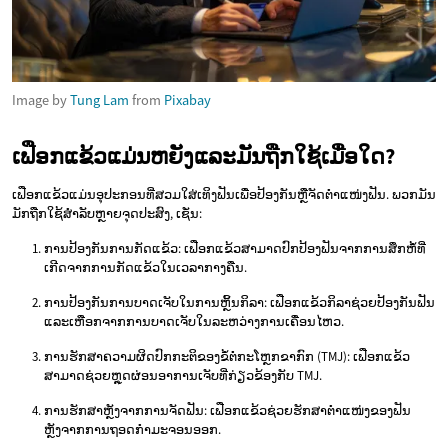
Image by
Tung Lam
from
Pixabay
ເຟືອກແຂ້ວແມ່ນຫຍັງແລະມັນຖືກໃຊ້ເມື່ອໃດ?
ເຟືອກແຂ້ວແມ່ນອຸປະກອນທີ່ສວມໃສ່ເທິງຟັນເພື່ອປ້ອງກັນຫຼືຈັດຕໍາແໜ່ງຟັນ. ພວກມັນ
ມັກຖືກໃຊ້ສໍາລັບຫຼາຍຈຸດປະສົງ, ເຊັ່ນ:
ການປ້ອງກັນການກັດແຂ້ວ: ເຟືອກແຂ້ວສາມາດປົກປ້ອງຟັນຈາກການສຶກຫໍ້ທີ່
ເກີດຈາກການກັດແຂ້ວໃນເວລາກາງຄືນ.
ການປ້ອງກັນການບາດເຈັບໃນການຫຼິ້ນກິລາ: ເຟືອກແຂ້ວກິລາຊ່ວຍປ້ອງກັນຟັນ
ແລະເຫືອກຈາກການບາດເຈັບໃນລະຫວ່າງການເຄື່ອນໄຫວ.
ການຮັກສາຄວາມຜິດປົກກະຕິຂອງຂໍ້ຕໍ່ກະໂຫຼກຂາກົກ (TMJ): ເຟືອກແຂ້ວ
ສາມາດຊ່ວຍຫຼຸດຜ່ອນອາການເຈັບທີ່ກ່ຽວຂ້ອງກັບ TMJ.
ການຮັກສາຫຼັງຈາກການຈັດຟັນ: ເຟືອກແຂ້ວຊ່ວຍຮັກສາຕໍາແໜ່ງຂອງຟັນ
ຫຼັງຈາກການຖອດກໍາມະຈອນອອກ.