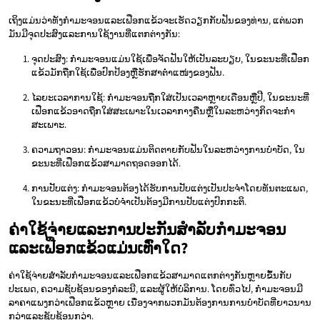
ເຖິງແມ່ນວ່າທັງກໍາມະຈອນແລະເຟືອກແຂ້ວຈະເຮັດວຽກກັບຟັນຂອງທ່ານ, ແຕ່ພວກ
ມັນມີຈຸດປະສົງແລະການໃຊ້ງານທີ່ແຕກຕ່າງກັນ:
ຈຸດປະສົງ: ກໍາມະຈອນແມ່ນໃຊ້ເພື່ອຈັດຟັນໃຫ້ເປັນລະບຽບ, ໃນຂະນະທີ່ເຟືອກ
ແຂ້ວມັກຖືກໃຊ້ເພື່ອປົກປ້ອງຫຼືຮັກສາຕໍາແໜ່ງຂອງຟັນ.
ໄລຍະເວລາການໃຊ້: ກໍາມະຈອນຖືກໃສ່ເປັນເວລາຫຼາຍເດືອນຫຼືປີ, ໃນຂະນະທີ່
ເຟືອກແຂ້ວອາດຖືກໃສ່ສະເພາະໃນເວລາກາງຄືນຫຼືໃນລະຫວ່າງກິດຈະກໍາ
ສະເພາະ.
ຄວາມຖາວອນ: ກໍາມະຈອນແມ່ນຕິດຕາຍກັບຟັນໃນລະຫວ່າງການບໍາບັດ, ໃນ
ຂະນະທີ່ເຟືອກແຂ້ວສາມາດຖອດອອກໄດ້.
ການປັບແຕ່ງ: ກໍາມະຈອນຕ້ອງໄດ້ຮັບການປັບແຕ່ງເປັນປະຈໍາໂດຍທັນຕະແພດ,
ໃນຂະນະທີ່ເຟືອກແຂ້ວບໍ່ຈໍາເປັນຕ້ອງມີການປັບແຕ່ງປົກກະຕິ.
ຄ່າໃຊ້ຈ່າຍແລະການປະກັນສໍາລັບກໍາມະຈອນ
ແລະເຟືອກແຂ້ວແມ່ນເທົ່າໃດ?
ຄ່າໃຊ້ຈ່າຍສໍາລັບກໍາມະຈອນແລະເຟືອກແຂ້ວສາມາດແຕກຕ່າງກັນຫຼາຍຂຶ້ນກັບ
ປະເພດ, ຄວາມຊັບຊ້ອນຂອງກໍລະນີ, ແລະຜູ້ໃຫ້ບໍລິການ. ໂດຍທົ່ວໄປ, ກໍາມະຈອນມີ
ລາຄາແພງກວ່າເຟືອກແຂ້ວຫຼາຍ ເນື່ອງຈາກພວກມັນຕ້ອງການການບໍາບັດທີ່ຍາວນານ
ກວ່າແລະຊັບຊ້ອນກວ່າ.