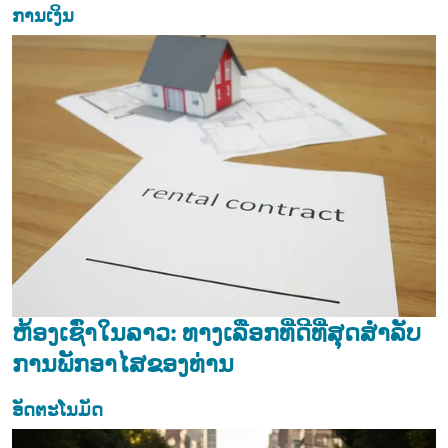
ການເງິນ
ຫ້ອງເຊົ່າໃນລາວ: ທາງເລືອກທີ່ດີທີ່ສຸດສຳລັບ
ການພັກອາໄສຂອງທ່ານ
ອັດຕະໂນມັດ