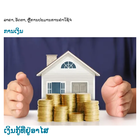
ລາຄາ, ອັດຕາ, ຫຼືການປະມານການຄ່າໃຊ້ຈ່
ການເງິນ
ເງິນກູ້ທີ່ຢູ່ອາໄສ