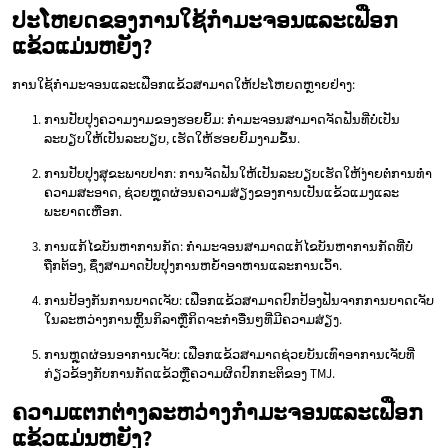
ປະໂຫຍດຂອງການໃຊ້ກໍາມະຈອນແລະເຟືອກ
ແຂ້ວແມ່ນຫຍັງ?
ການໃຊ້ກໍາມະຈອນແລະເຟືອກແຂ້ວສາມາດໃຫ້ປະໂຫຍດຫຼາຍຢ່າງ:
ການປັບປຸງຄວາມງາມຂອງຮອຍຍິ້ມ: ກໍາມະຈອນສາມາດຈັດຟັນທີ່ບໍ່ເປັນ
ລະບຽບໃຫ້ເປັນລະບຽບ, ເຮັດໃຫ້ຮອຍຍິ້ມງາມຂຶ້ນ.
ການປັບປຸງສຸຂະພາບປາກ: ການຈັດຟັນໃຫ້ເປັນລະບຽບເຮັດໃຫ້ງ່າຍຕໍ່ການທໍາ
ຄວາມສະອາດ, ຊ່ວຍຫຼຸດຜ່ອນຄວາມສ່ຽງຂອງການເປັນແຂ້ວແມງແລະ
ພະຍາດເຫືອກ.
ການແກ້ໄຂບັນຫາການກັດ: ກໍາມະຈອນສາມາດແກ້ໄຂບັນຫາການກັດທີ່ບໍ່
ຖືກຕ້ອງ, ຊຶ່ງສາມາດປັບປຸງການຫຍໍ້າອາຫານແລະການເວົ້າ.
ການປ້ອງກັນການບາດເຈັບ: ເຟືອກແຂ້ວສາມາດປົກປ້ອງຟັນຈາກການບາດເຈັບ
ໃນລະຫວ່າງການຫຼິ້ນກິລາຫຼືກິດຈະກໍາອື່ນໆທີ່ມີຄວາມສ່ຽງ.
ການຫຼຸດຜ່ອນອາການເຈັບ: ເຟືອກແຂ້ວສາມາດຊ່ວຍບັນເທົາອາການເຈັບທີ່
ກ່ຽວຂ້ອງກັບການກັດແຂ້ວຫຼືຄວາມຜິດປົກກະຕິຂອງ TMJ.
ຄວາມແຕກຕ່າງລະຫວ່າງກໍາມະຈອນແລະເຟືອກ
ແຂ້ວແມ່ນຫຍັງ?