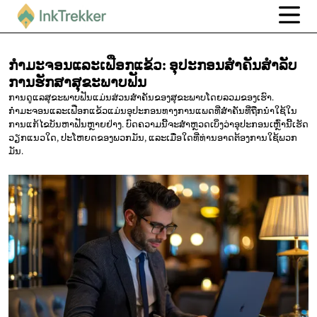
ກໍາມະຈອນແລະເຟືອກແຂ້ວ:
ອຸປະກອນສໍາຄັນສໍາລັບ
ການຮັກສາສຸຂະພາບຟັນ
ການດູແລສຸຂະພາບຟັນແມ່ນສ່ວນສໍາຄັນຂອງສຸຂະພາບໂດຍລວມຂອງເຮົາ.
ກໍາມະຈອນແລະເຟືອກແຂ້ວແມ່ນອຸປະກອນທາງການແພດທີ່ສໍາຄັນທີ່ຖືກນໍາໃຊ້ໃນ
ການແກ້ໄຂບັນຫາຟັນຫຼາຍຢ່າງ. ບົດຄວາມນີ້ຈະສໍາຫຼວດເບິ່ງວ່າອຸປະກອນເຫຼົ່ານີ້ເຮັດ
ວຽກແນວໃດ, ປະໂຫຍດຂອງພວກມັນ, ແລະເມື່ອໃດທີ່ທ່ານອາດຕ້ອງການໃຊ້ພວກ
ມັນ.