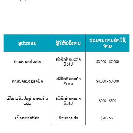
ປະມານການຄ່າໃຊ້
ອຸປະກອນ
ຜູ້ໃຫ້ບໍລິການ
ຈ່າຍ
ຄລີນິກທັນຕະກໍາ
ກໍາມະຈອນໂລຫະ
$3,000 - $7,000
ທົ່ວໄປ
ຄລີນິກທັນຕະກໍາ
ກໍາມະຈອນເຊຣາມິກ
$4,000 - $8,000
ພິເສດ
ເຟືອກແຂ້ວປ້ອງກັນການກັດ
ຄລີນິກທັນຕະກໍາ
$300 - $500
ແຂ້ວ
ທົ່ວໄປ
ເຟືອກແຂ້ວກິລາ
ຮ້ານຂາຍຢາ
$20 - $50