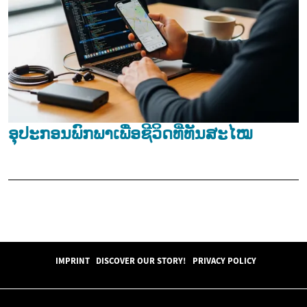
ອຸປະກອນພົກພາເພື່ອຊີວິດທີ່ທັນສະໄໝ
IMPRINT
DISCOVER OUR STORY!
PRIVACY POLICY