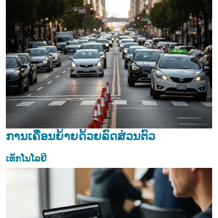
ການເຄື່ອນຍ້າຍດ້ວຍລົດສ່ວນຕົວ
ເທັກໂນໂລຢີ