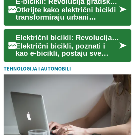
E-bicikli: Revolucija gradske mobilnosti
...
Otkrijte kako električni bicikli
transformiraju urbani
prijevoz, nudeći ekološku
alternativu automobilima.
Električni bicikli: Revolucija u gradskom prijevozu
Istražite ...
Električni bicikli, poznati i
kao e-bicikli, postaju sve
popularniji oblik prijevoza u
gradovima diljem svijeta. Ovi
TEHNOLOGIJA I AUTOMOBILI
...