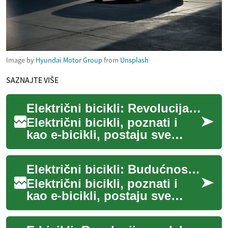
Image by
Hyundai Motor Group
from
Unsplash
SAZNAJTE VIŠE
Električni bicikli: Revolucija gradskog prijevoza
Električni bicikli, poznati i
kao e-bicikli, postaju sve
popularniji oblik gradskog
prijevoza diljem svijeta. Ovi
Električni bicikli: Budućnost gradskog prijevoza
ino...
Električni bicikli, poznati i
kao e-bicikli, postaju sve
popularniji oblik prijevoza u
gradovima diljem svijeta. Ovi