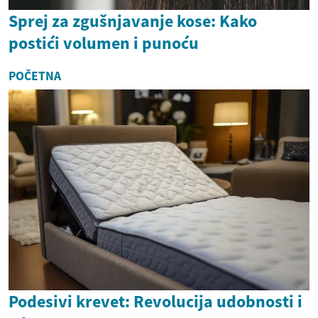
Sprej za zgušnjavanje kose: Kako
postići volumen i punoću
POČETNA
Podesivi krevet: Revolucija udobnosti i