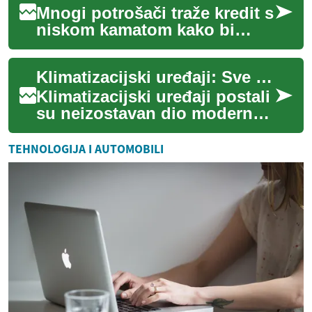
Mnogi potrošači traže kredit s
niskom kamatom kako bi
smanjili mjesečne obveze i
ukupne troškove otplate. Ovaj
Klimatizacijski uređaji: Sve što trebate znati
članak...
Klimatizacijski uređaji postali
su neizostavan dio modernog
života, pružajući ugodu i
olakšanje od vrućine tijekom
TEHNOLOGIJA I AUTOMOBILI
lj...