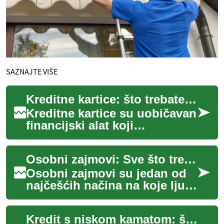
SAZNAJTE VIŠE
Kreditne kartice: što trebate znati
Kreditne kartice su uobičavan
financijski alat koji
omogućuje plaćanje roba i
usluga uz odgodu plaćanja.
Osobni zajmovi: Sve što trebate znati
One povezuju...
Osobni zajmovi su jedan od
najčešćih načina na koje ljudi
posuđuju novac za različite
životne potrebe. Bilo da
Kredit s niskom kamatom: što trebate znati
trebat...