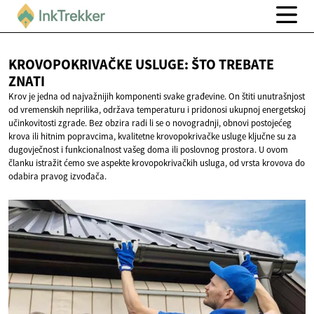
KROVOPOKRIVAČKE USLUGE: ŠTO
TREBATE
ZNATI
Krov je jedna od najvažnijih komponenti svake građevine. On štiti unutrašnjost
od vremenskih neprilika, održava temperaturu i pridonosi ukupnoj energetskoj
učinkovitosti zgrade. Bez obzira radi li se o novogradnji, obnovi postojećeg
krova ili hitnim popravcima, kvalitetne krovopokrivačke usluge ključne su za
dugovječnost i funkcionalnost vašeg doma ili poslovnog prostora. U ovom
članku istražit ćemo sve aspekte krovopokrivačkih usluga, od vrsta krovova do
odabira pravog izvođača.