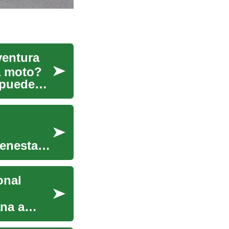
ventura
a moto?
 puede
o
ienestar
onal
na a