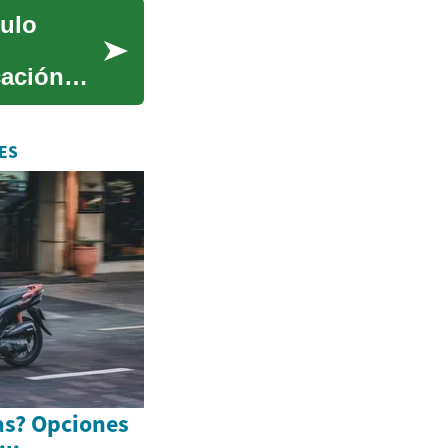
culo
cación
ES
as? Opciones