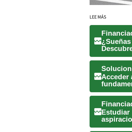
LEE MÁS
Financia
¿Sueñas 
Descubre
hacer real
Solucion
Acceder 
fundament
individual
Financia
Estudiar 
aspiraci
nuevas cu