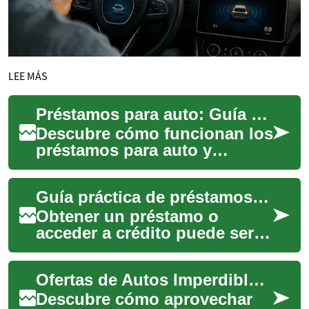
LEE MÁS
Préstamos para auto: Guía práctica para financiar tu coche
Descubre cómo funcionan los
préstamos para auto y
aprende a elegir la opción de
financiamiento que más
Guía práctica de préstamos y créditos para estudiantes
conviene. Esta...
Obtener un préstamo o
acceder a crédito puede ser
un paso decisivo para
alcanzar metas como pagar la
Ofertas de Autos Imperdibles: Guía para Compradores
universidad, ini...
Descubre cómo aprovechar