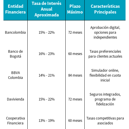
Tasa de Interés
Entidad
Plazo
Características
Anual
Financiera
Máximo
Principales
Aproximada
Aprobación digital,
Bancolombia
15% - 22%
72 meses
opciones para
independientes
Banco de
Tasas preferenciales
16% - 23%
60 meses
Bogotá
para clientes actuales
Simulador online,
BBVA
14% - 21%
84 meses
flexibilidad en cuota
Colombia
inicial
Seguros integrados,
Davivienda
15% - 22%
72 meses
programa de
fidelización
Cooperativa
Tasas competitivas para
13% - 19%
60 meses
Financiera
asociados