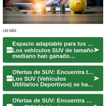
LEE MÁS
Espacio adaptable para tus necesidades de transporte
Los vehículos SUV de tamaño
mediano han ganado
popularidad por su equilibrio
entre capacidad y
Ofertas de SUV: Encuentra tu vehículo ideal
maniobrabilidad. Estos...
Los SUV (Vehículos
Utilitarios Deportivos) se han
convertido en una opción
popular para muchos
Ofertas de SUV: Encuentra el vehículo perfecto para ti
conductores que buscan...