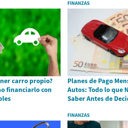
FINANZAS
ner carro propio?
Planes de Pago Men
o financiarlo con
Autos: Todo lo que 
bles
Saber Antes de Deci
FINANZAS