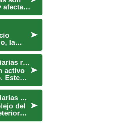
 afectan
cio
o, la
Viviendas abandonadas: oportunidades inmobiliarias rentables
 activo
. Este
Viviendas abandonadas: oportunidades inmobiliarias hoy
ejo del
terioro,