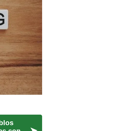
blos
as son