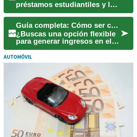
préstamos estudiantiles y las
becas pueden ayudarte a
alcanzar tus metas
Guía completa: Cómo ser conductor de mototaxi en Perú
académicas. Este artículo ...
¿Buscas una opción flexible
para generar ingresos en el
sector del transporte
peruano? Descubre cómo
AUTOMÓVIL
convertirte en c...