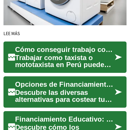
LEE MÁS
Cómo conseguir trabajo como taxista o mototaxista en Perú
Trabajar como taxista o
mototaxista en Perú puede
ser una opción viable para
quienes buscan
Opciones de Financiamiento para Estudios Superiores: Guía Esencial
independencia laboral y h...
Descubre las diversas
alternativas para costear tu
educación universitaria,
desde préstamos
Financiamiento Educativo: Préstamos y Becas Explicados
estudiantiles hasta becas...
Descubre cómo los