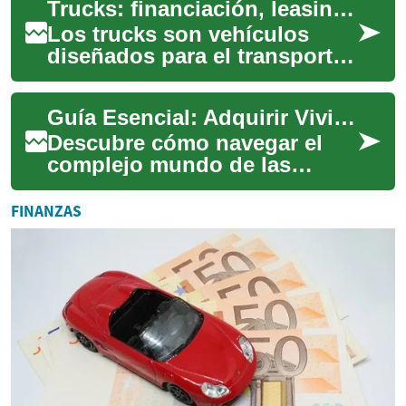
Trucks: financiación, leasing y aspectos clave del transporte
valor de mercado, ...
Los trucks son vehículos
diseñados para el transporte
de carga de distintos
tamaños y usos industriales.
Guía Esencial: Adquirir Viviendas Ejecutadas en España
Este artícul...
Descubre cómo navegar el
complejo mundo de las
viviendas ejecutadas en
España. Esta guía te ofrece
FINANZAS
información crucia...