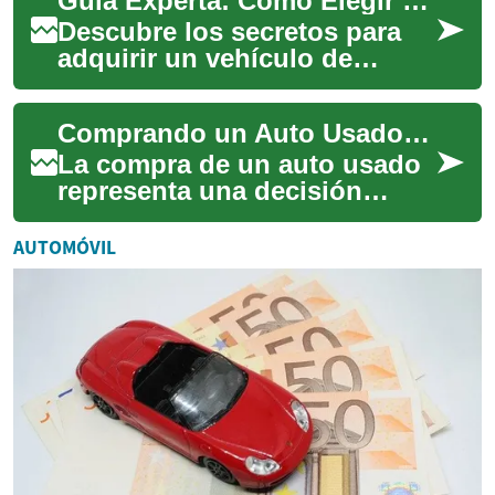
Guía Experta: Cómo Elegir el Auto Usado Perfecto
vehículo confiable sin el alt...
Descubre los secretos para
adquirir un vehículo de
segunda mano con
confianza. Desde la
Comprando un Auto Usado: Guía Completa para una Decisión Inteligente
evaluación financiera hasta
l...
La compra de un auto usado
representa una decisión
financiera importante que
requiere investigación y
AUTOMÓVIL
planificación c...