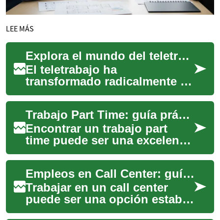
LEE MÁS
Explora el mundo del teletrabajo: Guía para profesionales
El teletrabajo ha
transformado radicalmente el
panorama laboral global,
pasando de ser una opción
Trabajo Part Time: guía práctica para empleo flexible
de nicho a una moda...
Encontrar un trabajo part
time puede ser una excelente
forma de equilibrar ingresos,
formación y calidad de vida,
Empleos en Call Center: guía práctica para trabajadores
esp...
Trabajar en un call center
puede ser una opción estable
y con oportunidades de