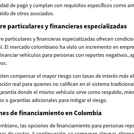
dad de pago y cumplan con requisitos específicos como an
aldo de otros asociados.
e particulares y financieras especializadas
 particulares y financieras especializadas ofrecen condicio
l. El mercado colombiano ha visto un incremento en empre
financiar vehículos para personas con reportes negativos, 
vos.
elen compensar el mayor riesgo con tasas de interés más e
ión real para quienes no califican en el sistema tradiciona
rantía donde el mismo vehículo sirve como respaldo, mien
s o garantías adicionales para mitigar el riesgo.
ones de financiamiento en Colombia
mbiano, las opciones de financiamiento para personas rep
uras de costos. A continuación, se comparan algunas alterna