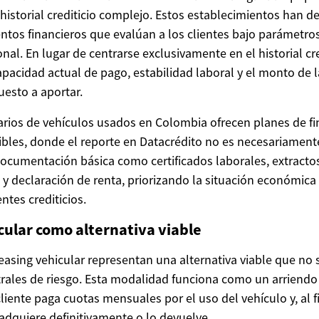
istorial crediticio complejo. Estos establecimientos han d
tos financieros que evalúan a los clientes bajo parámetros 
onal. En lugar de centrarse exclusivamente en el historial cre
pacidad actual de pago, estabilidad laboral y el monto de l
puesto a aportar.
ios de vehículos usados en Colombia ofrecen planes de fi
xibles, donde el reporte en Datacrédito no es necesariamen
documentación básica como certificados laborales, extracto
y declaración de renta, priorizando la situación económica 
tes crediticios.
icular como alternativa viable
asing vehicular representan una alternativa viable que no 
ntrales de riesgo. Esta modalidad funciona como un arriend
iente paga cuotas mensuales por el uso del vehículo y, al fi
 adquiere definitivamente o lo devuelve.