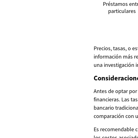
Préstamos ent
particulares
Precios, tasas, o 
información más re
una investigación 
Consideracione
Antes de optar por
financieras. Las ta
bancario tradicion
comparación con un
Es recomendable co
los costos asociad