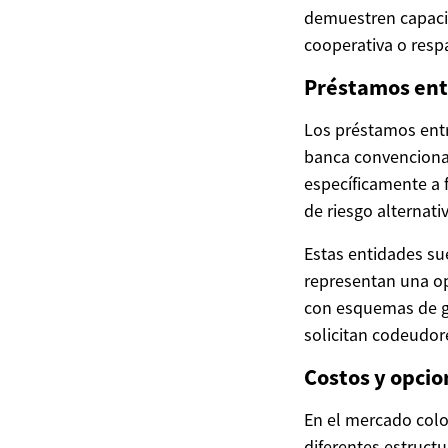
demuestren capaci
cooperativa o resp
Préstamos entr
Los préstamos entre
banca convenciona
específicamente a 
de riesgo alternati
Estas entidades su
representan una opc
con esquemas de ga
solicitan codeudore
Costos y opci
En el mercado colo
diferentes estruct