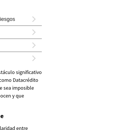
táculo significativo
o como Datacrédito
ue sea imposible
nocen y que
te
laridad entre