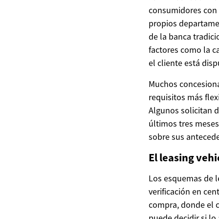
consumidores con h
propios departamen
de la banca tradici
factores como la ca
el cliente está dis
Muchos concesionar
requisitos más fle
Algunos solicitan 
últimos tres meses 
sobre sus anteceden
El leasing veh
Los esquemas de le
verificación en ce
compra, donde el cl
puede decidir si lo