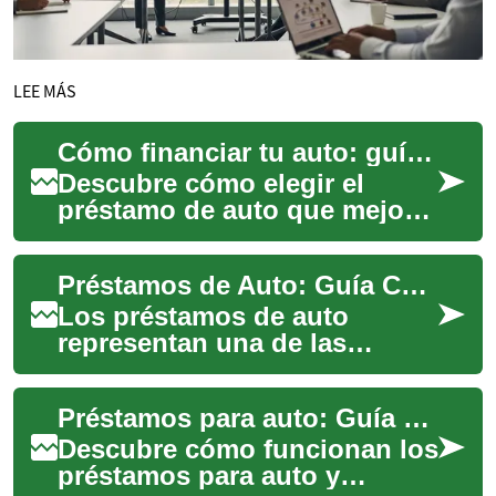
LEE MÁS
Cómo financiar tu auto: guía completa y consejos
Descubre cómo elegir el
préstamo de auto que mejor
se adapte a tu situación:
requisitos, tipos de
Préstamos de Auto: Guía Completa para Financiar tu Vehículo
financiamiento, fac...
Los préstamos de auto
representan una de las
formas más comunes de
financiamiento vehicular,
Préstamos para auto: Guía práctica para financiar tu coche
permitiendo a millones d...
Descubre cómo funcionan los
préstamos para auto y