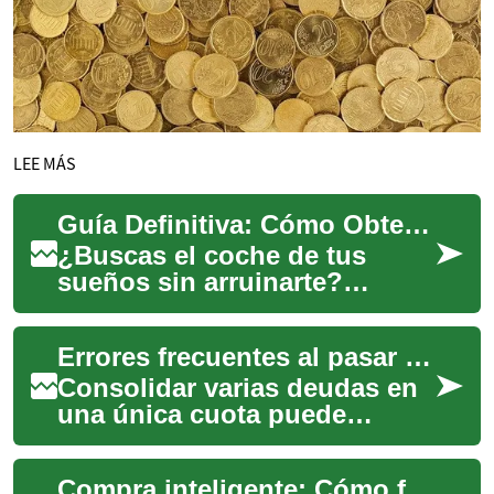
LEE MÁS
Guía Definitiva: Cómo Obtener el Mejor Auto al Mejor Precio
¿Buscas el coche de tus
sueños sin arruinarte?
Descubre cómo navegar el
complejo mundo de las
Errores frecuentes al pasar de varios créditos a una cuota y cómo evitarlos
ofertas automovilística...
Consolidar varias deudas en
una única cuota puede
facilitar la gestión de pagos,
pero también supone riesgos
Compra inteligente: Cómo financiar un auto usado
si no se...