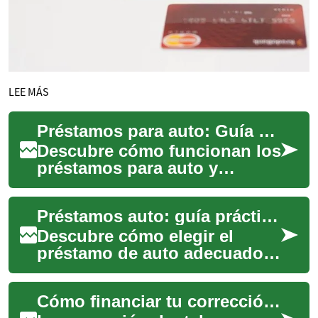
LEE MÁS
Préstamos para auto: Guía práctica para financiar tu coche
Descubre cómo funcionan los
préstamos para auto y
aprende a elegir la opción de
financiamiento que más
Préstamos auto: guía práctica para financiar tu vehículo
conviene. Esta...
Descubre cómo elegir el
préstamo de auto adecuado:
requisitos, tipos de
prestamistas, tasas de
Cómo financiar tu corrección dental
interés, plazos y cons...