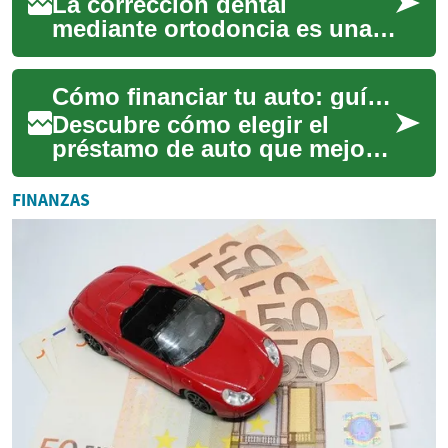
La corrección dental
mediante ortodoncia es una
inversión importante en tu
salud oral y bienestar
Cómo financiar tu auto: guía completa y consejos
general. Sin embarg...
Descubre cómo elegir el
préstamo de auto que mejor
se adapte a tu situación:
requisitos, tipos de
FINANZAS
financiamiento, fac...