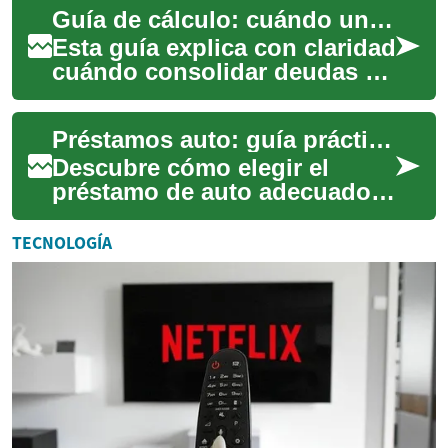
Guía de cálculo: cuándo una cuota única reduce tu carga mensual
las cuotas, el inter...
Esta guía explica con claridad
cuándo consolidar deudas en
una sola cuota puede reducir
tu pago mensual. Incluye
Préstamos auto: guía práctica para financiar tu vehículo
conc...
Descubre cómo elegir el
préstamo de auto adecuado:
requisitos, tipos de
prestamistas, tasas de
TECNOLOGÍA
interés, plazos y cons...