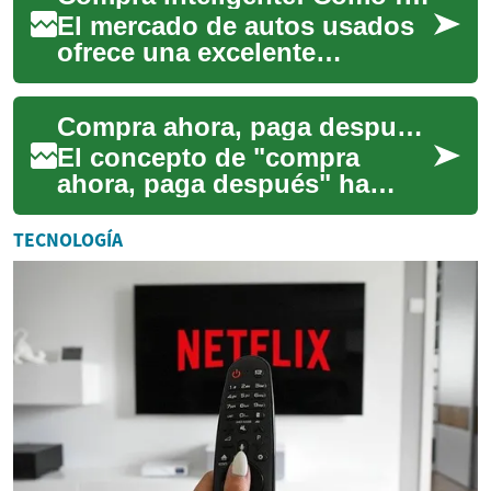
financi...
El mercado de autos usados
ofrece una excelente
oportunidad para adquirir un
vehículo a un precio más
Compra ahora, paga después: Una nueva forma de financiar tus compras
accesible que u...
El concepto de "compra
ahora, paga después" ha
revolucionado la forma en
que los consumidores
TECNOLOGÍA
realizan sus compras, e...