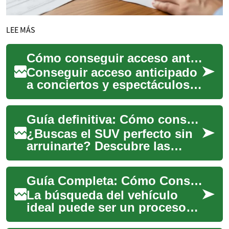
LEE MÁS
Cómo conseguir acceso anticipado a conciertos y espectáculos
Conseguir acceso anticipado
a conciertos y espectáculos
exige una combinación de
planificación, registros en
Guía definitiva: Cómo conseguir el mejor SUV al mejor precio
platafor...
¿Buscas el SUV perfecto sin
arruinarte? Descubre las
estrategias de los expertos
para navegar el complejo
Guía Completa: Cómo Conseguir las Mejores Ofertas de Autos
mercado act...
La búsqueda del vehículo
ideal puede ser un proceso
desafiante, especialmente