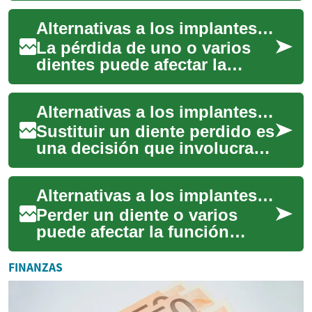
dentales. Antes de decidir, es
Alternativas a los implantes dentales
im...
La pérdida de uno o varios
dientes puede afectar la
masticación, la estética y la
confianza. Existen
Alternativas a los implantes dentales
alternativas a l...
Sustituir un diente perdido es
una decisión que involucra
salud, función y estética.
Antes de optar por implantes
Alternativas a los implantes dentales: opciones y consideraciones
den...
Perder un diente o varios
puede afectar la función
masticatoria, el habla y la
apariencia. Afortunadamente
FINANZAS
existen al...