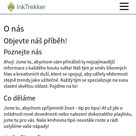
O nás
Objevte náš příběh!
Poznejte nás
Ahoj! Jsme tu, abychom vám přinášeli ty nejzajímavější
informace z každého koutu světa! Náš tým je směs šikovných
hlav a kreativních duší, které se spojují, aby sdílely vědomosti
stejně trendy jako užitečné. Každý tým se specializuje na svou
vlastní skvělou oblast. Pojďme na to!
Co děláme
Jsme tu, abychom zpříjemnili život – tip po tipu! Ať už jde o
zvládnutí nové dovednosti nebo nalezení dokonalého playlistu,
jsme tu pro vás. Naše knihovna tipů neustále roste a rádi
uslyšíme vaše nápady!