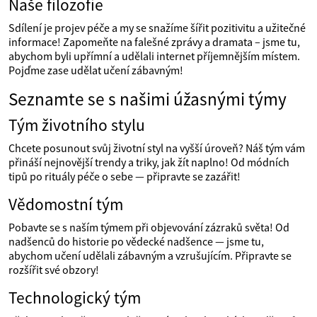
Naše filozofie
Sdílení je projev péče a my se snažíme šířit pozitivitu a užitečné
informace! Zapomeňte na falešné zprávy a dramata – jsme tu,
abychom byli upřímní a udělali internet příjemnějším místem.
Pojďme zase udělat učení zábavným!
Seznamte se s našimi úžasnými týmy
Tým životního stylu
Chcete posunout svůj životní styl na vyšší úroveň? Náš tým vám
přináší nejnovější trendy a triky, jak žít naplno! Od módních
tipů po rituály péče o sebe — připravte se zazářit!
Vědomostní tým
Pobavte se s naším týmem při objevování zázraků světa! Od
nadšenců do historie po vědecké nadšence — jsme tu,
abychom učení udělali zábavným a vzrušujícím. Připravte se
rozšířit své obzory!
Technologický tým