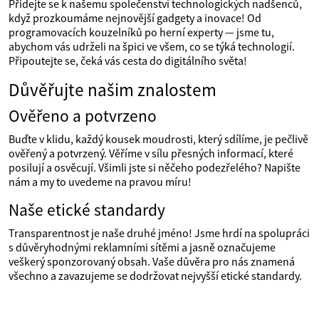
Přidejte se k našemu společenství technologických nadšenců,
když prozkoumáme nejnovější gadgety a inovace! Od
programovacích kouzelníků po herní experty — jsme tu,
abychom vás udrželi na špici ve všem, co se týká technologií.
Připoutejte se, čeká vás cesta do digitálního světa!
Důvěřujte našim znalostem
Ověřeno a potvrzeno
Buďte v klidu, každý kousek moudrosti, který sdílíme, je pečlivě
ověřený a potvrzený. Věříme v sílu přesných informací, které
posilují a osvěcují. Všimli jste si něčeho podezřelého? Napište
nám a my to uvedeme na pravou míru!
Naše etické standardy
Transparentnost je naše druhé jméno! Jsme hrdí na spolupráci
s důvěryhodnými reklamními sítěmi a jasně označujeme
veškerý sponzorovaný obsah. Vaše důvěra pro nás znamená
všechno a zavazujeme se dodržovat nejvyšší etické standardy.