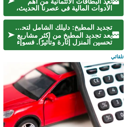
تعد البطاقات الائتمانية من أهم
الأدوات المالية في عصرنا الحديث،
حيث توفر مرونة في الدفع وحماية
للمعاملات المالية. سنس...
تجديد المطبخ: دليلك الشامل لتحويل مطبخك إلى مساحة عصرية وعملية
يعد تجديد المطبخ من أكثر مشاريع
تحسين المنزل إثارة وتأثيرًا. فسواء
كنت تسعى لتحديث مطبخ صغير أو
إنشاء مساحة طهي حديثة...
تلقائي