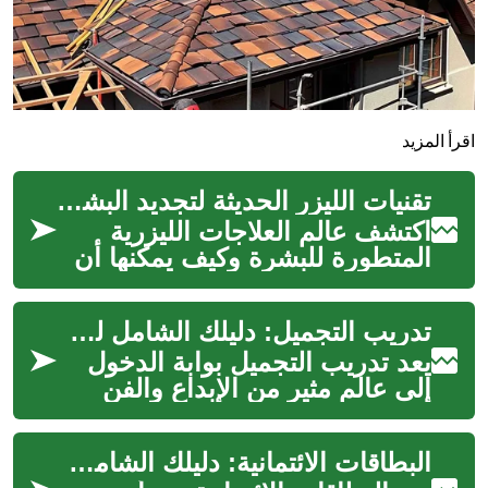
اقرأ المزيد
تقنيات الليزر الحديثة لتجديد البشرة: دليلك الشامل
اكتشف عالم العلاجات الليزرية
المتطورة للبشرة وكيف يمكنها أن
تحول مظهر جلدك وصحته. من
تقليل التجاعيد إلى علاج الندبات ...
تدريب التجميل: دليلك الشامل لمهنة مثيرة في عالم الجمال
يعد تدريب التجميل بوابة الدخول
إلى عالم مثير من الإبداع والفن
والعناية بالجمال. سواء كنت تحلم
بامتلاك صالون خاص بك أو...
البطاقات الائتمانية: دليلك الشامل للاستخدام الآمن والفعّال