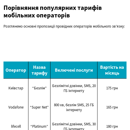
Порівняння популярних тарифів
мобільних операторів
Розглянемо основні пропозиції провідних операторів мобільного зв’язку:
Назва
Вартість на
Оператор
Включені послуги
тарифу
місяць
Безлімітні дзвінки, SMS, 20
Київстар
“Безлім”
175 грн
ГБ інтернету
800 хв, безлім SMS, 25 ГБ
Vodafone
“Super Net”
165 грн
інтернету
Безлімітні дзвінки, SMS, 30
lifecell
“Platinum”
180 грн
ГБ інтернету