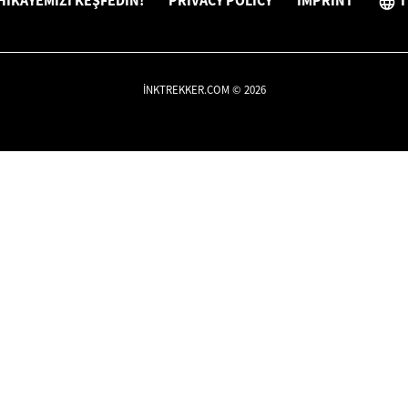
HIKAYEMIZI KEŞFEDIN!
PRIVACY POLICY
IMPRINT
T
INKTREKKER.COM © 2026