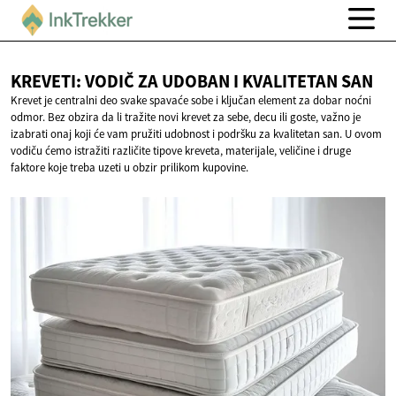
KREVETI: VODIČ ZA UDOBAN I
KVALITETAN SAN
Krevet je centralni deo svake spavaće sobe i ključan element za dobar noćni
odmor. Bez obzira da li tražite novi krevet za sebe, decu ili goste, važno je
izabrati onaj koji će vam pružiti udobnost i podršku za kvalitetan san. U ovom
vodiču ćemo istražiti različite tipove kreveta, materijale, veličine i druge
faktore koje treba uzeti u obzir prilikom kupovine.