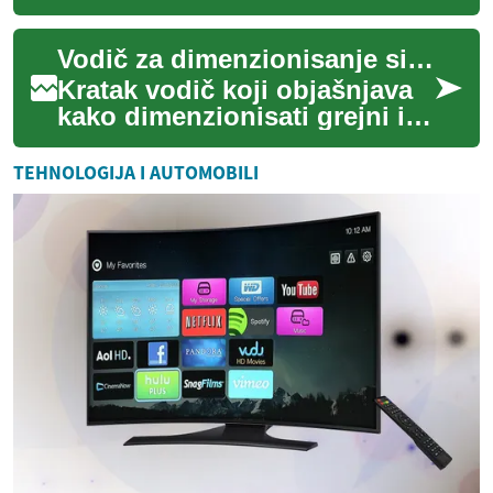
stabilnost utiče na sigurnost,
vrednost i trajnost objekt...
Vodič za dimenzionisanje sistema prema potrebama doma
Kratak vodič koji objašnjava
kako dimenzionisati grejni i
rashladni sistem zasnovan na
pumpama toplote za potrebe
TEHNOLOGIJA I AUTOMOBILI
dom...