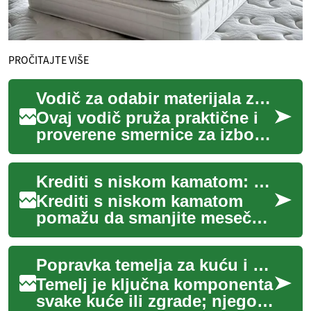
PROČITAJTE VIŠE
Vodič za odabir materijala za vanjska igrališta
Ovaj vodič pruža praktične i
proverene smernice za izbor
materijala za vanjska igrališta,
sa fokusom na sigurnost,
Krediti s niskom kamatom: vodič za povoljno zaduživanje
od...
Krediti s niskom kamatom
pomažu da smanjite mesečne
obaveze i ukupan trošak
zaduživanja — od stambenih i
Popravka temelja za kuću i zgrade: vodič za gradnju i sanaciju
auto kredita...
Temelj je ključna komponenta
svake kuće ili zgrade; njegova