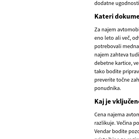
dodatne ugodnosti
Kateri dokume
Za najem avtomobil
eno leto ali več, 
potrebovali mednar
najem zahteva tudi 
debetne kartice, v
tako bodite priprav
preverite točne zah
ponudnika.
Kaj je vključe
Cena najema avtomo
razlikuje. Večina p
Vendar bodite pozor