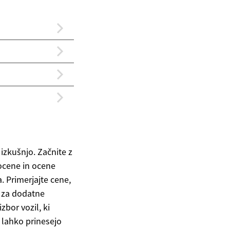
izkušnjo. Začnite z
 ocene in ocene
a. Primerjajte cene,
e za dodatne
zbor vozil, ki
 lahko prinesejo