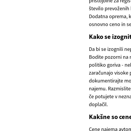
pristojbine za regi
število prevoženih
Dodatna oprema, kot
osnovno ceno in se
Kako se izogn
Da bi se izognili 
Bodite pozorni na 
politiko goriva - n
zaračunajo visoke 
dokumentirajte mor
najemu. Razmislite
če potujete v nezna
doplačil.
Kakšne so cene
Cene najema avtomo