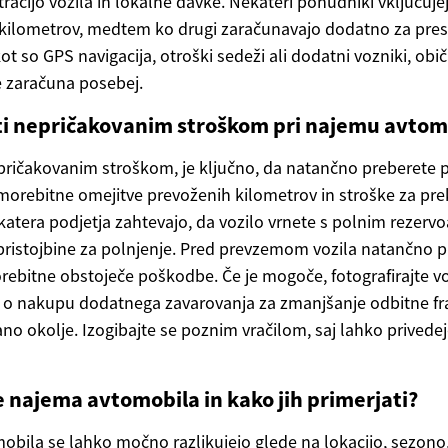
stracijo vozila in lokalne davke. Nekateri ponudniki vključu
 kilometrov, medtem ko drugi zaračunavajo dodatno za pres
 so GPS navigacija, otroški sedeži ali dodatni vozniki, obič
 zaračuna posebej.
iti nepričakovanim stroškom pri najemu avtom
nepričakovanim stroškom, je ključno, da natančno preberete
morebitne omejitve prevoženih kilometrov in stroške za prek
ekatera podjetja zahtevajo, da vozilo vrnete s polnim rezervo
pristojbine za polnjenje. Pred prevzemom vozila natančno pr
ebitne obstoječe poškodbe. Če je mogoče, fotografirajte vo
 o nakupu dodatnega zavarovanja za zmanjšanje odbitne fra
no okolje. Izogibajte se poznim vračilom, saj lahko privede
 najema avtomobila in kako jih primerjati?
bila se lahko močno razlikujejo glede na lokacijo, sezono, 