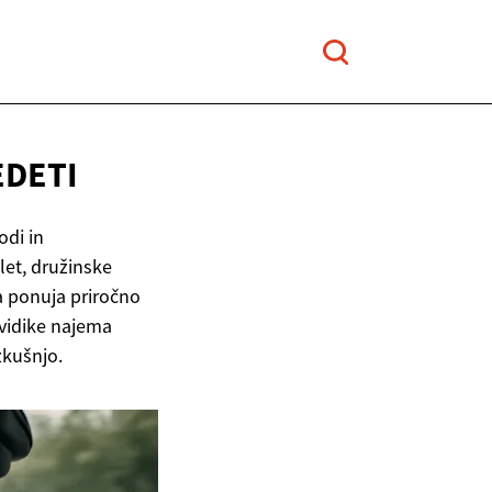
EDETI
odi in
zlet, družinske
a ponuja priročno
 vidike najema
zkušnjo.