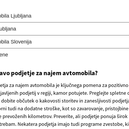
ravo podjetje za najem avtomobila?
jetja za najem avtomobila je ključnega pomena za pozitivno 
avljenih podjetij v regiji, kamor potujete. Preglejte spletne
a dobite občutek o kakovosti storitev in zanesljivosti podjetj
rni tudi na dodatne stroške, kot so zavarovanje, pristojbin
 prevoženih kilometrov. Preverite, ali podjetje ponuja širok i
trebam. Nekatera podjetja imajo tudi programe zvestobe, ki