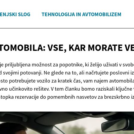
JENJSKI SLOG
TEHNOLOGIJA IN AVTOMOBILIZEM
TOMOBILA: VSE, KAR
MORATE V
 priljubljena možnost za popotnike, ki želijo uživati v svob
d svojimi potovanji. Ne glede na to, ali načrtujete poslovni i
rosto potrebujete vozilo za kratek čas, vam najem avtomobil
vno učinkovito rešitev. V tem članku bomo raziskali ključne
stopka rezervacije do pomembnih nasvetov za brezskrbno i