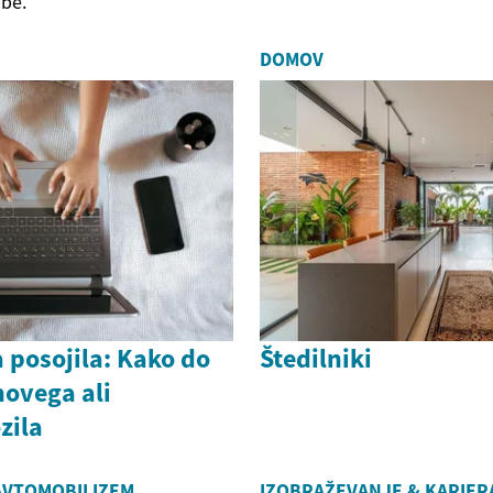
be.
DOMOV
 posojila: Kako do
Štedilniki
novega ali
zila
AVTOMOBILIZEM
IZOBRAŽEVANJE & KARIER