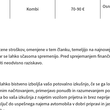
Osn
Kombi
70-90 €
cene stroškov, omenjene v tem članku, temeljijo na najnovej
ar se lahko sčasoma spremenijo. Pred sprejemanjem finančn
iti neodvisno raziskavo.
ahko bistveno izboljša vašo potovalno izkušnjo, če se ga lo
rbnim načrtovanjem, primerjavo ponudb in razumevanjem p
a bo vaša izkušnja z najetim vozilom prijetna in brez neprij
 ključ do uspešnega najema avtomobila v dobri pripravi in 