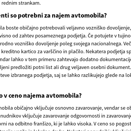
 rednim strankam.
nti so potrebni za najem avtomobila?
a boste običajno potrebovali veljavno vozniško dovoljenje, 
odvisno od zahtev posameznega podjetja. Če potujete v tujin
odno vozniško dovoljenje poleg svojega nacionalnega. Veči
kreditno kartico za varščino in plačilo. Nekatera podjetja s
endar lahko v tem primeru zahtevajo dodatno dokumentacijo 
ljeni predložiti potni list ali drug veljaven osebni dokumen
teve izbranega podjetja, saj se lahko razlikujejo glede na lok
no v ceno najema avtomobila?
bila običajno vključuje osnovno zavarovanje, vendar se ob
onudnikov vključuje zavarovanje odgovornosti in zavarovanje 
ni na odbitno franšizo, ki je lahko visoka. V ceno so pogos