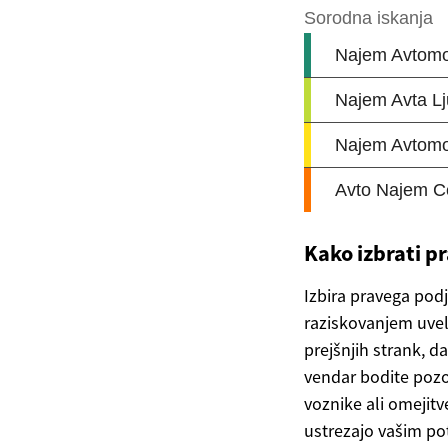
Kako izbrati p
Izbira pravega pod
raziskovanjem uvelj
prejšnjih strank, d
vendar bodite pozo
voznike ali omejitve
ustrezajo vašim po