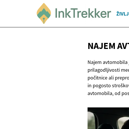
ŽIVL
NAJEM AV
Najem avtomobila je
prilagodljivosti me
počitnice ali prep
in pogosto stroško
avtomobila, od po