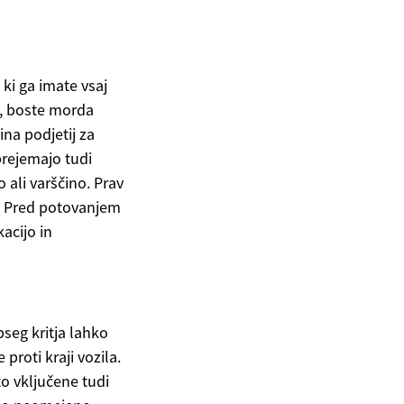
ki ga imate vsaj
o, boste morda
na podjetij za
prejemajo tudi
ali varščino. Prav
t. Pred potovanjem
acijo in
seg kritja lahko
proti kraji vozila.
to vključene tudi