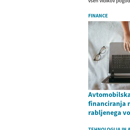
vseh vidikov pogod
FINANCE
Avtomobilska
financiranja 
rabljenega vo
TEHNOLOGIJA IN 