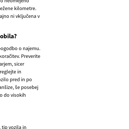
jejo neomejeno
ežene kilometre.
ajno ni vključena v
obila?
 pogodbo o najemu.
oračitev. Preverite
arjem, sicer
eglejte in
zilo pred in po
nšize, še posebej
jo do visokih
tip vozila in