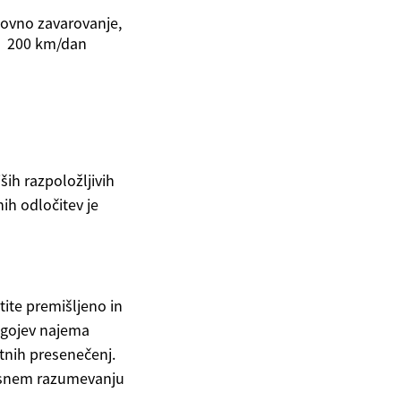
ovno zavarovanje,
200 km/dan
ših razpoložljivih
ih odločitev je
tite premišljeno in
ogojev najema
etnih presenečenj.
jasnem razumevanju