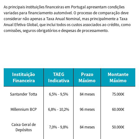
As principais instituições financeiras em Portugal apresentam condições
variadas para financiamento automóvel. O processo de comparação deve
considerar não apenas a Taxa Anual Nominal, mas principalmente a Taxa
Anual Efetiva Global, que inclui todos os custos associados ao crédito, como
comissões, seguros obrigatórios e despesas de processamento.
Instituição
TAEG
Prazo
Montante
Financeira
Indicativa
Máximo
Máximo
Santander Totta
6,5% - 9,5%
84 meses
75.000€
Millennium BCP
6,8% - 10,2%
96 meses
60.000€
Caixa Geral de
7,0% - 9,8%
84 meses
50.000€
Depósitos