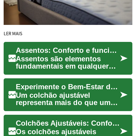
LER MAIS
Assentos: Conforto e funcionalidade em foco
Assentos são elementos
fundamentais em qualquer
ambiente, indo muito além de
simples peças de mobiliário.
Experimente o Bem-Estar de um Suporte Flexível
Eles desemp...
Um colchão ajustável
representa mais do que um
simples local para dormir; é
uma solução inovadora
Colchões Ajustáveis: Conforto Personalizado para Melhor Descanso
projetada para otim...
Os colchões ajustáveis