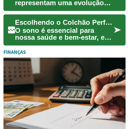
representam uma evolução
significativa na forma como
dormimos e descansamos.
Escolhendo o Colchão Perfeito: Um Guia Completo
Com a capacidade ...
O sono é essencial para
nossa saúde e bem-estar, e
um colchão de qualidade
desempenha um papel crucial
FINANÇAS
nesse processo...