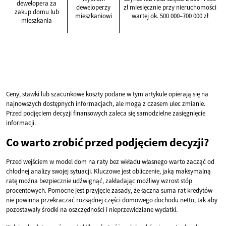
dewelopera za
deweloperzy
zł miesięcznie przy nieruchomości
zakup domu lub
mieszkaniowi
wartej ok. 500 000–700 000 zł
mieszkania
Ceny, stawki lub szacunkowe koszty podane w tym artykule opierają się na
najnowszych dostępnych informacjach, ale mogą z czasem ulec zmianie.
Przed podjęciem decyzji finansowych zaleca się samodzielne zasięgnięcie
informacji.
Co warto zrobić przed podjęciem decyzji?
Przed wejściem w model dom na raty bez wkładu własnego warto zacząć od
chłodnej analizy swojej sytuacji. Kluczowe jest obliczenie, jaką maksymalną
ratę można bezpiecznie udźwignąć, zakładając możliwy wzrost stóp
procentowych. Pomocne jest przyjęcie zasady, że łączna suma rat kredytów
nie powinna przekraczać rozsądnej części domowego dochodu netto, tak aby
pozostawały środki na oszczędności i nieprzewidziane wydatki.