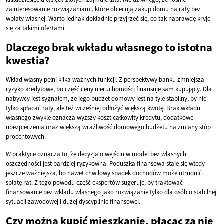
zainteresowanie rozwiązaniami, które obiecują zakup domu na raty bez
wpłaty własnej. Warto jednak dokładnie przyjrzeć się, co tak naprawdę kryje
się za takimi ofertami.
Dlaczego brak wkładu własnego to istotna
kwestia?
Wkład własny pełni kilka ważnych funkcji. Z perspektywy banku zmniejsza
ryzyko kredytowe, bo część ceny nieruchomości finansuje sam kupujący. Dla
nabywcy jest sygnałem, że jego budżet domowy jest na tyle stabilny, by nie
tylko spłacać raty, ale też wcześniej odłożyć większą kwotę. Brak wkładu
własnego zwykle oznacza wyższy koszt całkowity kredytu, dodatkowe
ubezpieczenia oraz większą wrażliwość domowego budżetu na zmiany stóp
procentowych.
W praktyce oznacza to, że decyzja o wejściu w model bez własnych
oszczędności jest bardziej ryzykowna. Poduszka finansowa staje się wtedy
jeszcze ważniejsza, bo nawet chwilowy spadek dochodów może utrudnić
spłatę rat. Z tego powodu część ekspertów sugeruje, by traktować
finansowanie bez wkładu własnego jako rozwiązanie tylko dla osób o stabilnej
sytuacji zawodowej i dużej dyscyplinie finansowej.
Czy można kupić mieszkanie, płacąc za nie