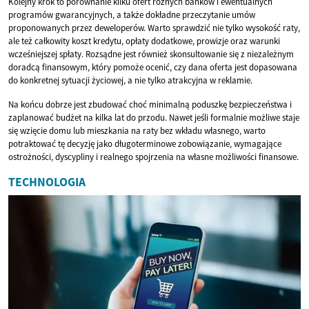
Kolejny krok to porównanie kilku ofert różnych banków i ewentualnych
programów gwarancyjnych, a także dokładne przeczytanie umów
proponowanych przez deweloperów. Warto sprawdzić nie tylko wysokość raty,
ale też całkowity koszt kredytu, opłaty dodatkowe, prowizje oraz warunki
wcześniejszej spłaty. Rozsądne jest również skonsultowanie się z niezależnym
doradcą finansowym, który pomoże ocenić, czy dana oferta jest dopasowana
do konkretnej sytuacji życiowej, a nie tylko atrakcyjna w reklamie.
Na końcu dobrze jest zbudować choć minimalną poduszkę bezpieczeństwa i
zaplanować budżet na kilka lat do przodu. Nawet jeśli formalnie możliwe staje
się wzięcie domu lub mieszkania na raty bez wkładu własnego, warto
potraktować tę decyzję jako długoterminowe zobowiązanie, wymagające
ostrożności, dyscypliny i realnego spojrzenia na własne możliwości finansowe.
TECHNOLOGIA