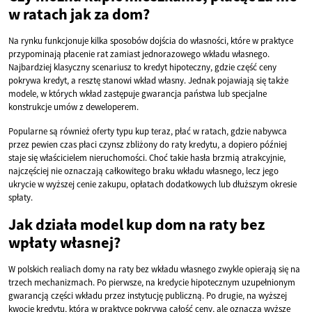
w ratach jak za dom?
Na rynku funkcjonuje kilka sposobów dojścia do własności, które w praktyce
przypominają płacenie rat zamiast jednorazowego wkładu własnego.
Najbardziej klasyczny scenariusz to kredyt hipoteczny, gdzie część ceny
pokrywa kredyt, a resztę stanowi wkład własny. Jednak pojawiają się także
modele, w których wkład zastępuje gwarancja państwa lub specjalne
konstrukcje umów z deweloperem.
Popularne są również oferty typu kup teraz, płać w ratach, gdzie nabywca
przez pewien czas płaci czynsz zbliżony do raty kredytu, a dopiero później
staje się właścicielem nieruchomości. Choć takie hasła brzmią atrakcyjnie,
najczęściej nie oznaczają całkowitego braku wkładu własnego, lecz jego
ukrycie w wyższej cenie zakupu, opłatach dodatkowych lub dłuższym okresie
spłaty.
Jak działa model kup dom na raty bez
wpłaty własnej?
W polskich realiach domy na raty bez wkładu własnego zwykle opierają się na
trzech mechanizmach. Po pierwsze, na kredycie hipotecznym uzupełnionym
gwarancją części wkładu przez instytucję publiczną. Po drugie, na wyższej
kwocie kredytu, która w praktyce pokrywa całość ceny, ale oznacza wyższe