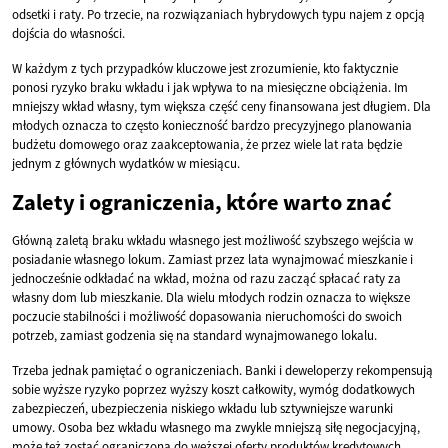
odsetki i raty. Po trzecie, na rozwiązaniach hybrydowych typu najem z opcją
dojścia do własności.
W każdym z tych przypadków kluczowe jest zrozumienie, kto faktycznie
ponosi ryzyko braku wkładu i jak wpływa to na miesięczne obciążenia. Im
mniejszy wkład własny, tym większa część ceny finansowana jest długiem. Dla
młodych oznacza to często konieczność bardzo precyzyjnego planowania
budżetu domowego oraz zaakceptowania, że przez wiele lat rata będzie
jednym z głównych wydatków w miesiącu.
Zalety i ograniczenia, które warto znać
Główną zaletą braku wkładu własnego jest możliwość szybszego wejścia w
posiadanie własnego lokum. Zamiast przez lata wynajmować mieszkanie i
jednocześnie odkładać na wkład, można od razu zacząć spłacać raty za
własny dom lub mieszkanie. Dla wielu młodych rodzin oznacza to większe
poczucie stabilności i możliwość dopasowania nieruchomości do swoich
potrzeb, zamiast godzenia się na standard wynajmowanego lokalu.
Trzeba jednak pamiętać o ograniczeniach. Banki i deweloperzy rekompensują
sobie wyższe ryzyko poprzez wyższy koszt całkowity, wymóg dodatkowych
zabezpieczeń, ubezpieczenia niskiego wkładu lub sztywniejsze warunki
umowy. Osoba bez wkładu własnego ma zwykle mniejszą siłę negocjacyjną,
może też zostać ograniczona do węższej oferty produktów kredytowych.