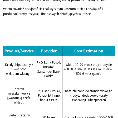
Warto również przyjrzeć się realistycznym kosztom takich rozwiązań i
porównać oferty instytucji finansowych działających w Polsce.
Product/Service
Provider
Cost Estimation
PKO Bank Polski,
Kredyt hipoteczny z
Wkład 10–20 proc.; przy kredycie
mBank,
10–20 proc.
400 000 zł na 30 lat rata ok. 2 500–3
Santander Bank
wkładem własnym
500 zł miesięcznie
Polska
Kredyt
PKO Bank Polski,
Rata zbliżona do standardowego
mieszkaniowy z
Pekao SA i inne
kredytu; dodatkowe koszty
gwarancją części
banki z BGK
gwarancji i ubezpieczeń
wkładu
System ratalny
Wybrani
Czynsz lub rata często 2 500–4 000