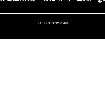
PPDAG VÅR HISTORIE!
PRIVACY POLICY
IMPRINT
INKTREKKER.COM © 2026