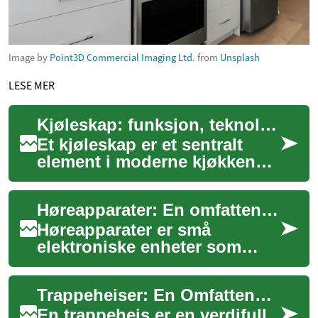
Image by
Point3D Commercial Imaging Ltd.
from
Unsplash
LESE MER
Kjøleskap: funksjon, teknologi og matoppbevaring på kjøkkenet
Et kjøleskap er et sentralt
element i moderne kjøkken
som påvirker hvordan vi
oppbevarer mat og
Høreapparater: En omfattende guide til bedre hørsel
planlegger måltider. ...
Høreapparater er små
elektroniske enheter som
forsterker lyd for personer
med hørselstap. Disse
Trappeheiser: En Omfattende Guide til Økt Mobilitet i Hjemmet
innovative enhetene h...
En trappeheis er en verdifull