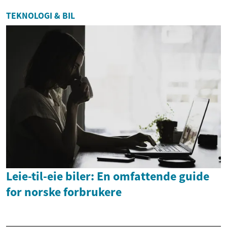
TEKNOLOGI & BIL
Leie-til-eie biler: En omfattende guide
for norske forbrukere