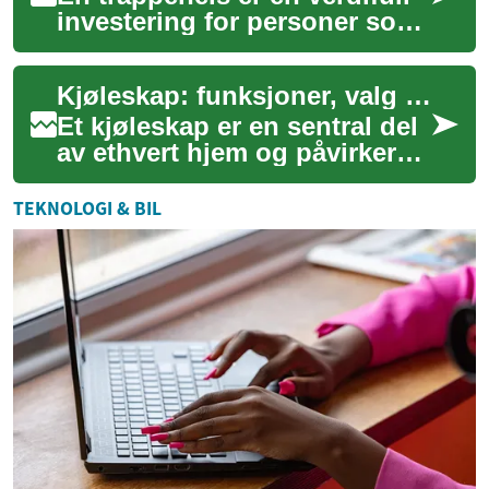
investering for personer som
ønsker å bevare sin
selvstendighet og mobilitet i
Kjøleskap: funksjoner, valg og moderne teknologi
hjemmet....
Et kjøleskap er en sentral del
av ethvert hjem og påvirker
både matoppbevaring og
kjøkkenets funksjonalitet.
TEKNOLOGI & BIL
Dette te...