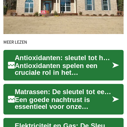
MEER LEZEN
Antioxidanten: sleutel tot huidherstel
Antioxidanten spelen een
cruciale rol in het
beschermen en herstellen van
de huid. Deze krachtige
Matrassen: De sleutel tot een goede nachtrust
moleculen bestrijde...
Een goede nachtrust is
essentieel voor onze
gezondheid en welzijn. Een
van de belangrijkste factoren
Elektriciteit en Gas: De Sleutel tot Duurzame Energie voor Uw Huis
die bijdragen aa...