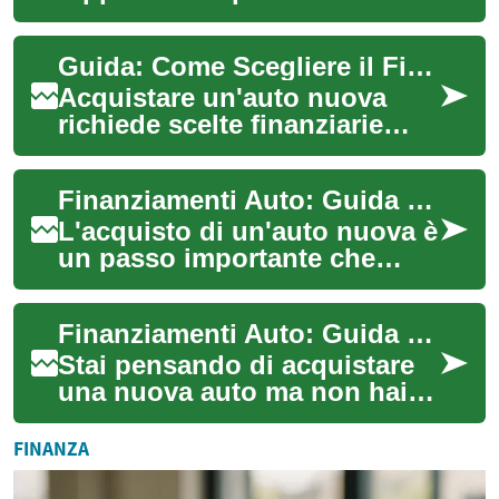
investimento significativo e
per molte persone, i
Guida: Come Scegliere il Finanziamento per la Tua Auto
pagamenti dilazionat...
Acquistare un'auto nuova
richiede scelte finanziarie
ponderate. Questa guida sui
finanziamenti auto spiega
Finanziamenti Auto: Guida Completa per Acquistare la Tua Nuova Vettura
differenze...
L'acquisto di un'auto nuova è
un passo importante che
richiede una pianificazione
finanziaria attenta. I
Finanziamenti Auto: Guida Completa per Acquistare la Tua Nuova Vettura
finanziament...
Stai pensando di acquistare
una nuova auto ma non hai
abbastanza liquidità per
pagarla in un'unica
FINANZA
soluzione? I finan...