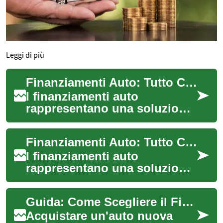
Leggi di più
Finanziamenti Auto: Tutto Ciò che Devi Sapere
I finanziamenti auto
rappresentano una soluzione
popolare per chi desidera
acquistare un veicolo senza
Finanziamenti Auto: Tutto Ciò che Devi Sapere
dover sborsare...
I finanziamenti auto
rappresentano una soluzione
sempre più popolare per chi
desidera acquistare un
Guida: Come Scegliere il Finanziamento per la Tua Auto
veicolo senza dov...
Acquistare un'auto nuova