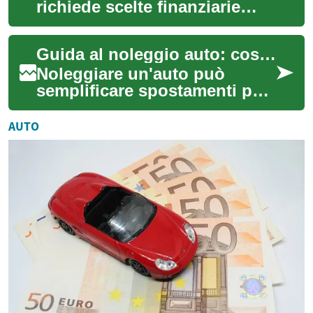
richiede scelte finanziarie
ponderate. Questa guida sui
finanziamenti auto spiega
Guida al noleggio auto: cosa sapere prima di scegliere
differenze...
Noleggiare un'auto può
semplificare spostamenti per
lavoro, vacanze o esigenze
temporanee, ma richiede
AUTO
attenzione ai ...