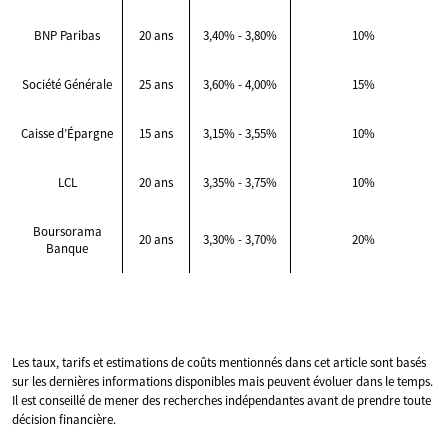
BNP Paribas
20 ans
3,40% - 3,80%
10%
Société Générale
25 ans
3,60% - 4,00%
15%
Caisse d’Épargne
15 ans
3,15% - 3,55%
10%
LCL
20 ans
3,35% - 3,75%
10%
Boursorama
20 ans
3,30% - 3,70%
20%
Banque
Les taux, tarifs et estimations de coûts mentionnés dans cet article sont basés
sur les dernières informations disponibles mais peuvent évoluer dans le temps.
Il est conseillé de mener des recherches indépendantes avant de prendre toute
décision financière.