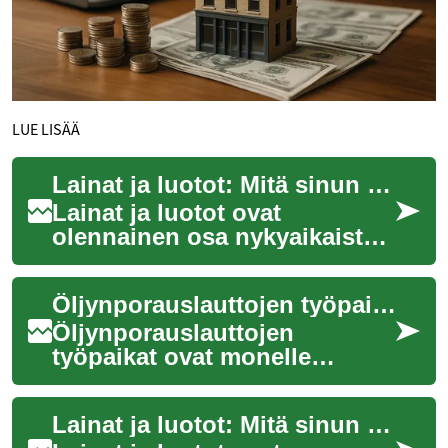
LUE LISÄÄ
Lainat ja luotot: Mitä sinun tulee tietää henkilökohtaisesta rahoituksesta
Lainat ja luotot ovat
olennainen osa nykyaikaista
talousjärjestelmää. Ne
tarjoavat ihmisille ja
Öljynporauslauttojen työpaikat: Mitä sinun tulee tietää
yrityksille mahdollis...
Öljynporauslauttojen
työpaikat ovat monelle
houkutteleva ja jännittävä
uramahdollisuus. Nämä
Lainat ja luotot: Mitä sinun tulee tietää henkilökohtaisesta rahoituksesta
avomeren työpaikat tarjo...