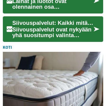
Lainat ja luotot ovat
olennainen osa
henkilökohtaista taloutta ja
voivat auttaa saavuttamaan
Siivouspalvelut: Kaikki mitä sinun tarvitsee tietää
taloudellisia tavoitteit...
Siivouspalvelut ovat nykyään
yhä suositumpi valinta
monille kiireisille
kotitalouksille ja yrityksille.
KOTI
Ne tarjoavat ...