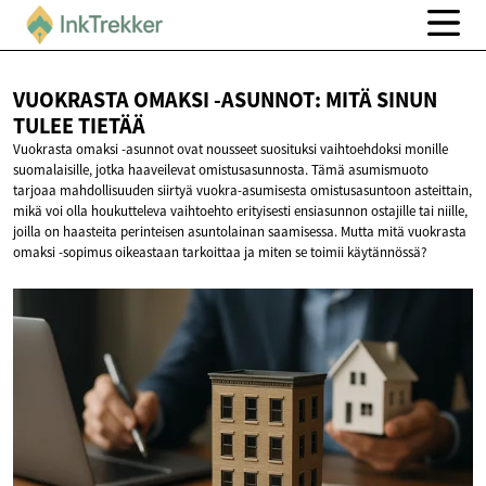
VUOKRASTA OMAKSI -ASUNNOT: MITÄ SINUN
TULEE TIETÄÄ
Vuokrasta omaksi -asunnot ovat nousseet suosituksi vaihtoehdoksi monille
suomalaisille, jotka haaveilevat omistusasunnosta. Tämä asumismuoto
tarjoaa mahdollisuuden siirtyä vuokra-asumisesta omistusasuntoon asteittain,
mikä voi olla houkutteleva vaihtoehto erityisesti ensiasunnon ostajille tai niille,
joilla on haasteita perinteisen asuntolainan saamisessa. Mutta mitä vuokrasta
omaksi -sopimus oikeastaan tarkoittaa ja miten se toimii käytännössä?