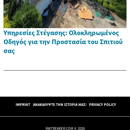
Υπηρεσίες Στέγασης: Ολοκληρωμένος
Οδηγός για την Προστασία του Σπιτιού
σας
IMPRINT
ΑΝΑΚΑΛΎΨΤΕ ΤΗΝ ΙΣΤΟΡΊΑ ΜΑΣ!
PRIVACY POLICY
INKTREKKER.COM © 2026