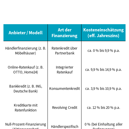
Art der
Kosteneinschätzung
Anbieter / Modell
Finanzierung
(eff. Jahreszins)
Händlerfinanzierung (z. B.
Ratenkredit über
ca. 0 % bis 9,9 % p.a.
Möbelhäuser)
Partnerbank
Online-Ratenkauf (z. B.
Integrierter
ca. 9,9 % bis 14,9 % p.a.
OTTO, Home24)
Ratenkauf
Bankkredit (z. B. ING,
Konsumentenkredit
ca. 3,9 % bis 10,9 % p.a.
Deutsche Bank)
Kreditkarte mit
Revolving Credit
ca. 12 % bis 20 % p.a.
Ratenfunktion
Null-Prozent-Finanzierung
0 % (bei Einhaltung aller
Händlerspezifisch