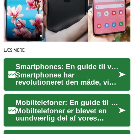
LÆS MERE
Smartphones: En guide til valg og brug af moderne mobiltelefoner
Smartphones har
revolutioneret den måde, vi
kommunikerer, arbejder og
lever på. Disse avancerede
Mobiltelefoner: En guide til smarte enheder, finansiering og betaling
mobiltelefoner er bl...
Mobiltelefoner er blevet en
uundværlig del af vores
hverdag. Fra kommunikation
og underholdning til arbejde