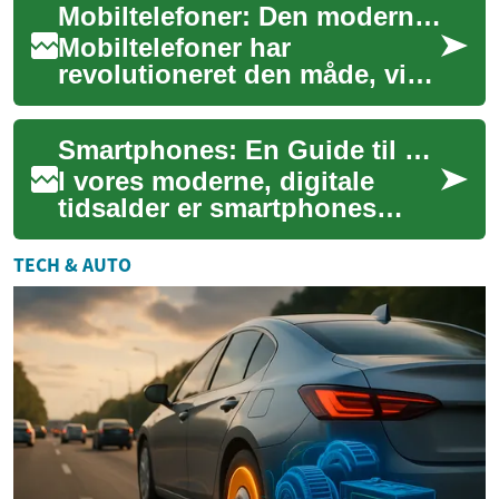
Mobiltelefoner: Den moderne teknologis hjerte
og person...
Mobiltelefoner har
revolutioneret den måde, vi
kommunikerer, arbejder og
lever på. I dag er disse
Smartphones: En Guide til Mobiltelefoner og Finansiering
kompakte enheder bl...
I vores moderne, digitale
tidsalder er smartphones
blevet en uundværlig del af
vores hverdag. Disse
TECH & AUTO
avancerede mobilt...