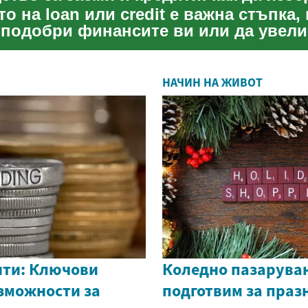
о на loan или credit е важна стъпка,
 подобри финансите ви или да увел
о натоварване,...
НАЧИН НА ЖИВОТ
ити: Ключови
Коледно пазаруван
ъзможности за
подготвим за праз