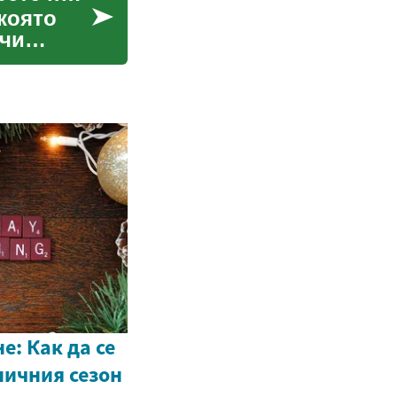
 която
ичи
е: Как да се
ничния сезон