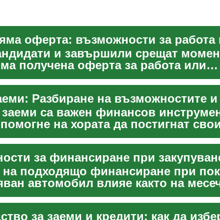
андидати и завършили срещат момент
яма получена оферта за работа или
аващо образование. Тази ...
 заеми са важен финансов инструмен
помогне на хората да постигнат сво
реодолея...
 на подходящо финансиране при пок
яван автомобил влияе както на месе
така и на ...