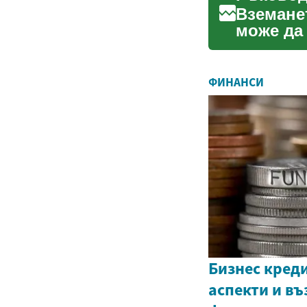
Вземанет
може да
дълговот
ФИНАНСИ
Бизнес кред
аспекти и в