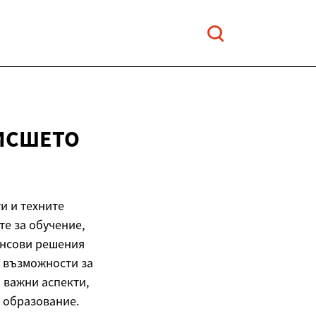
ИСШЕТО
и и техните
те за обучение,
ансови решения
е възможности за
и важни аспекти,
а образование.