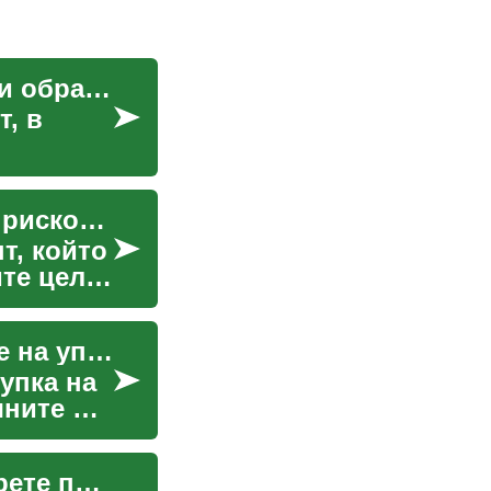
Когато няма оферта: възможности за работа и образование
, в
Лични заеми: Разбиране на възможностите и рисковете
т, който
ите цели
Възможности за финансиране при закупуване на употребяван автомобил
упка на
чните ви
Ръководство за заеми и кредити: как да изберете правилно