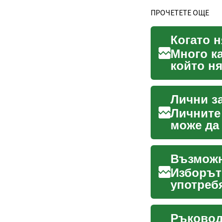
ПРОЧЕТЕТЕ ОЩЕ
Много к
който н
продълж
Личните
може да 
или да п
Изборът
употреб
разходи, 