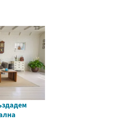
създадем
ална