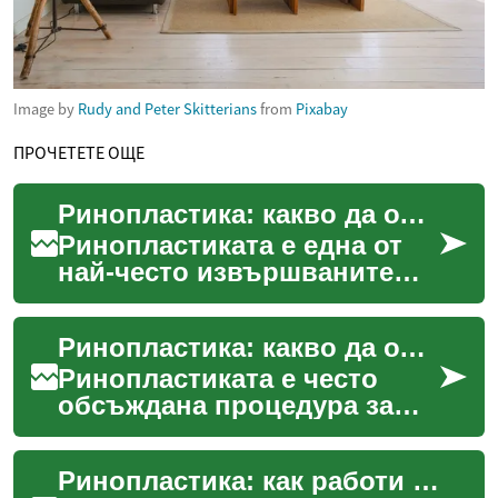
Image by
Rudy and Peter Skitterians
from
Pixabay
ПРОЧЕТЕТЕ ОЩЕ
Ринопластика: какво да очаквате от операция на носа
Ринопластиката е една от
най-често извършваните
операции в областта на
естетичната и
Ринопластика: какво да очаквате при естетична корекция на носа
реконструктивната
хирургия. Тя к...
Ринопластиката е често
обсъждана процедура за
корекция на носа, която
може да промени както
Ринопластика: как работи и как влияе на лицето
външния вид, така и